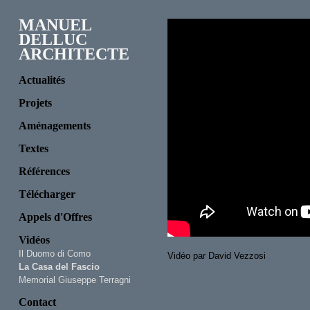
MANUEL
DELLUC
ARCHITECTE
Actualités
Projets
Aménagements
Textes
Références
Télécharger
Appels d'Offres
Vidéos
Il Duomo di Como
Vidéo par David Vezzosi
La Casa del Fascio
Memorial Giuseppe Terragni
Contact